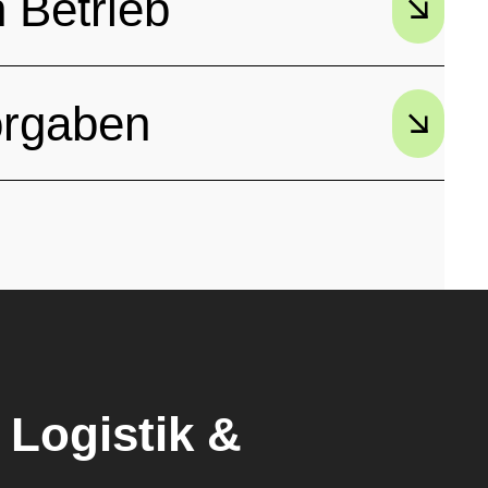
 Betrieb
orgaben
Logistik &